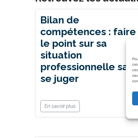
Bilan de
compétences : faire
le point sur sa
situation
Pou
professionnelle san
coo
ces
se juger
nav
con
En savoir plus