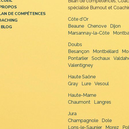
CCUEIL
Bilan de compétences, Coa
 PROPOS
spécialisé Burnout et Coachin
ILAN DE COMPÉTENCES
Côte d'Or
OACHING
Beaune
Chenove
Dijon
 BLOG
Marsannay-la-Côte
Montba
Doubs
Besançon
Montbéliard
Mo
Pontarlier
Sochaux
Valdah
Valentigney
Haute Saône
Gray
Lure
Vesoul
Haute-Marne
Chaumont
Langres
Jura
Champagnole
Dole
Lons-le-Saunier
Morez
Po