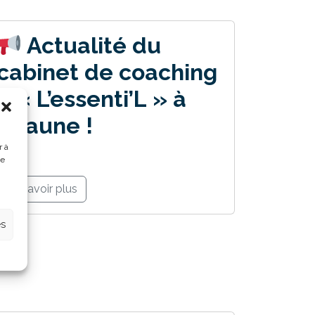
Actualité du
cabinet de coaching
– « L’essenti’L » à
Beaune !
r à
de
En savoir plus
es