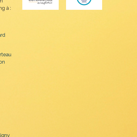
ch
g à :
rd
rteau
on
ligny