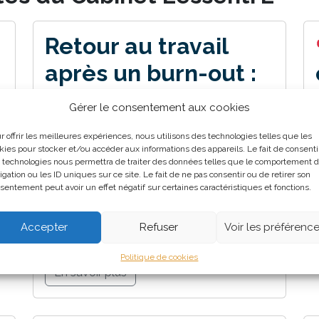
Retour au travail
après un burn-out :
comment se
Gérer le consentement aux cookies
préparer pour
r offrir les meilleures expériences, nous utilisons des technologies telles que les
s
reprendre en
kies pour stocker et/ou accéder aux informations des appareils. Le fait de consenti
 technologies nous permettra de traiter des données telles que le comportement 
douceur et en
igation ou les ID uniques sur ce site. Le fait de ne pas consentir ou de retirer son
sentement peut avoir un effet négatif sur certaines caractéristiques et fonctions.
confiance ?
Accepter
Refuser
Voir les préférenc
Politique de cookies
En savoir plus