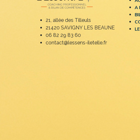
A
A
B
21, allée des Tilleuls
C
21420 SAVIGNY LES BEAUNE
LE
06 82 29 83 60
contact@lessens-iletelle.fr