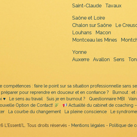
Saint-Claude
Tavaux
Saône et Loire
Chalon sur Saône
Le Creus
Louhans
Macon
Montceau les Mines
Montch
Yonne
Auxerre
Avallon
Sens
Ton
e compétences : faire le point sur sa situation professionnelle sans se
e préparer pour reprendre en douceur et en confiance ?
Burnout : et
 ♥️
Le sens au travail
Suis je en burnout ?
Questionnaire MBI
Vain
ouvelle Option de Contact!
Actualité du cabinet de coaching – 
ter
La courbe du changement
La pleine conscience
Le syndrome 
 L'Essenti'L. Tous droits réservés -
Mentions légales
-
Politique de 