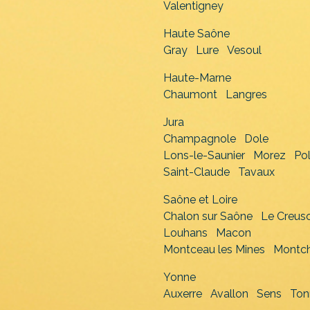
Valentigney
Haute Saône
Gray
Lure
Vesoul
Haute-Marne
Chaumont
Langres
Jura
Champagnole
Dole
Lons-le-Saunier
Morez
Po
Saint-Claude
Tavaux
Saône et Loire
Chalon sur Saône
Le Creus
Louhans
Macon
Montceau les Mines
Montch
Yonne
Auxerre
Avallon
Sens
Ton