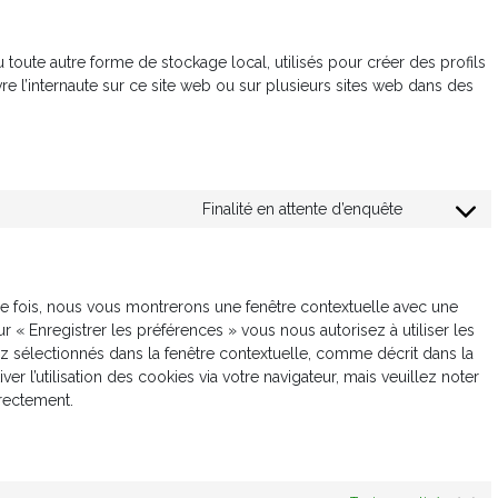
toute autre forme de stockage local, utilisés pour créer des profils
ivre l’internaute sur ce site web ou sur plusieurs sites web dans des
Finalité en attente d’enquête
Consent
to
service
divers
re fois, nous vous montrerons une fenêtre contextuelle avec une
r « Enregistrer les préférences » vous nous autorisez à utiliser les
z sélectionnés dans la fenêtre contextuelle, comme décrit dans la
r l’utilisation des cookies via votre navigateur, mais veuillez noter
rrectement.