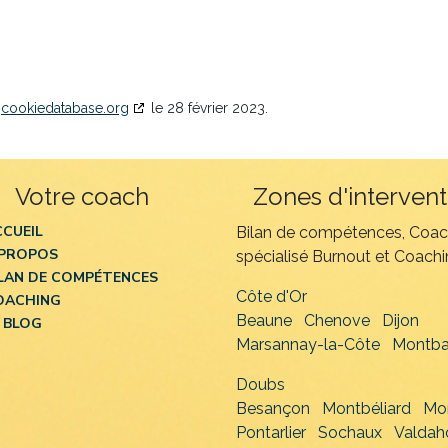
c
cookiedatabase.org
le 28 février 2023.
Votre coach
Zones d'intervent
CCUEIL
Bilan de compétences, Coa
 PROPOS
spécialisé Burnout et Coachin
ILAN DE COMPÉTENCES
Côte d'Or
OACHING
Beaune
Chenove
Dijon
 BLOG
Marsannay-la-Côte
Montba
Doubs
Besançon
Montbéliard
Mo
Pontarlier
Sochaux
Valdah