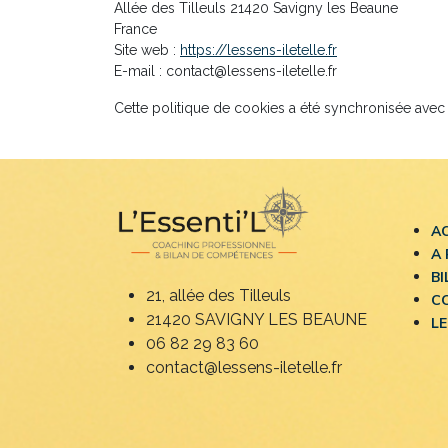
Allée des Tilleuls 21420 Savigny les Beaune
France
Site web :
https://lessens-iletelle.fr
E-mail :
rf.elleteli-snessel@tcatnoc
Cette politique de cookies a été synchronisée ave
A
A
B
21, allée des Tilleuls
C
21420 SAVIGNY LES BEAUNE
LE
06 82 29 83 60
contact@lessens-iletelle.fr