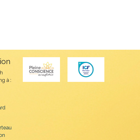
ion
ch
g à :
rd
rteau
on