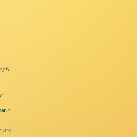
ligny
ot
anin
nerre