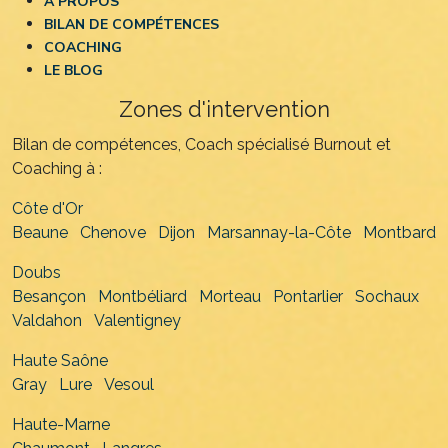
A PROPOS
BILAN DE COMPÉTENCES
COACHING
LE BLOG
Zones d'intervention
Bilan de compétences, Coach spécialisé Burnout et
Coaching à :
Côte d'Or
Beaune
Chenove
Dijon
Marsannay-la-Côte
Montbard
Doubs
Besançon
Montbéliard
Morteau
Pontarlier
Sochaux
Valdahon
Valentigney
Haute Saône
Gray
Lure
Vesoul
Haute-Marne