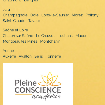
Chaumont
Langres
Jura
Champagnole
Dole
Lons-le-Saunier
Morez
Poligny
Saint-Claude
Tavaux
Saône et Loire
Chalon sur Saône
Le Creusot
Louhans
Macon
Montceau les Mines
Montchanin
Yonne
Auxerre
Avallon
Sens
Tonnerre