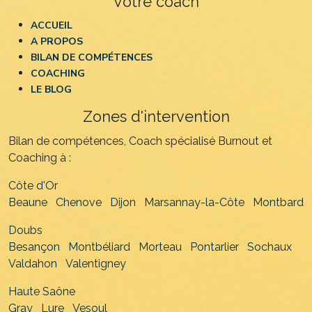
Votre coach
ACCUEIL
A PROPOS
BILAN DE COMPÉTENCES
COACHING
LE BLOG
Zones d'intervention
Bilan de compétences, Coach spécialisé Burnout et
Coaching à :
Côte d'Or
Beaune
Chenove
Dijon
Marsannay-la-Côte
Montbard
Doubs
Besançon
Montbéliard
Morteau
Pontarlier
Sochaux
Valdahon
Valentigney
Haute Saône
Gray
Lure
Vesoul