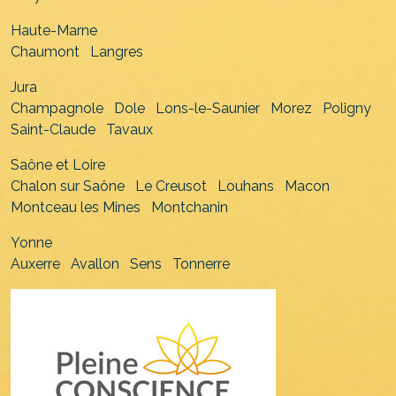
Haute-Marne
Chaumont
Langres
Jura
Champagnole
Dole
Lons-le-Saunier
Morez
Poligny
Saint-Claude
Tavaux
Saône et Loire
Chalon sur Saône
Le Creusot
Louhans
Macon
Montceau les Mines
Montchanin
Yonne
Auxerre
Avallon
Sens
Tonnerre