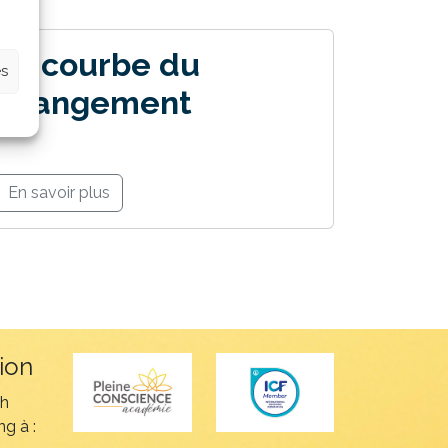
La courbe du
es
changement
En savoir plus
ion
ch
g à :