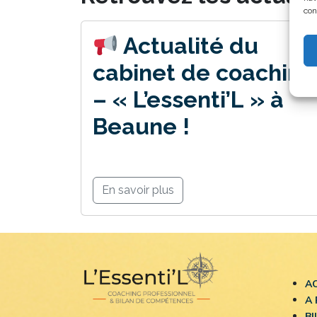
con
Actualité du
cabinet de coaching
– « L’essenti’L » à
Beaune !
En savoir plus
A
A
B