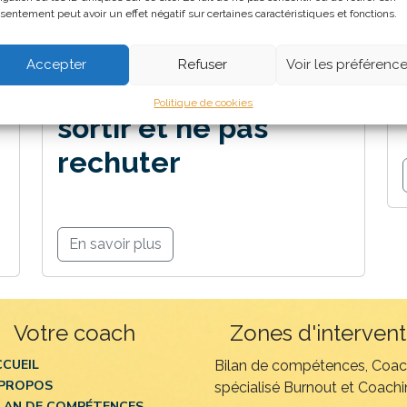
sentement peut avoir un effet négatif sur certaines caractéristiques et fonctions.
Burnout :
Accepter
Refuser
Voir les préférenc
comprendre, s’en
Politique de cookies
sortir et ne pas
rechuter
En savoir plus
Votre coach
Zones d'intervent
CCUEIL
Bilan de compétences, Coa
 PROPOS
spécialisé Burnout et Coachin
ILAN DE COMPÉTENCES