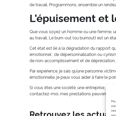
de travail. Programmons, ensemble un rendez-v
L'épuisement et 
Que vous soyez un homme ou une femme, un dir
au travail. Le burn-out (ou burnout) est un é
Cet état est lié à la dégradation du rapport q
émotionnel ; de dépersonnalisation ou cynisme
de non-accomplissement et de dépréciation.
Par expérience, je sais qu’une personne victime
émotionnelle, je peux vous aider à faire le poi
Si vous êtes une société, une entreprise, et q
contactez-moi, mes prestations peuvent se fa
Pou
coo
ces
Retrouvez les actuali
nav