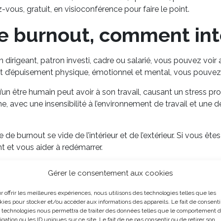
ous, gratuit, en visioconférence pour faire le point.
le burnout, comment int
igeant, patron investi, cadre ou salarié, vous pouvez voir a
tat d’épuisement physique, émotionnel et mental, vous pouvez 
u’un être humain peut avoir à son travail, causant un stress p
, avec une insensibilité à l’environnement de travail et une 
 de burnout se vide de l’intérieur et de l’extérieur. Si vous êt
nt et vous aider à redémarrer.
ue vous souhaitez aider un collaborateur, un membre de votre é
Gérer le consentement aux cookies
ire via visioconférence à Auxerre.
r offrir les meilleures expériences, nous utilisons des technologies telles que les
kies pour stocker et/ou accéder aux informations des appareils. Le fait de consenti
 technologies nous permettra de traiter des données telles que le comportement 
tés du Cabinet L’essenti’L
igation ou les ID uniques sur ce site. Le fait de ne pas consentir ou de retirer son