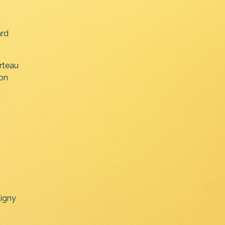
rd
rteau
on
ligny