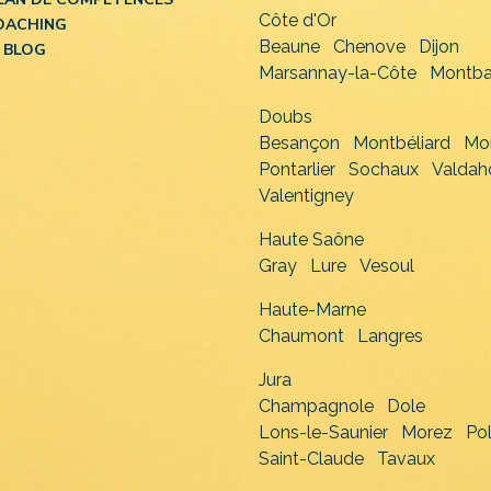
Côte d'Or
OACHING
Beaune
Chenove
Dijon
 BLOG
Marsannay-la-Côte
Montba
Doubs
Besançon
Montbéliard
Mo
Pontarlier
Sochaux
Valdah
Valentigney
Haute Saône
Gray
Lure
Vesoul
Haute-Marne
Chaumont
Langres
Jura
Champagnole
Dole
Lons-le-Saunier
Morez
Po
Saint-Claude
Tavaux