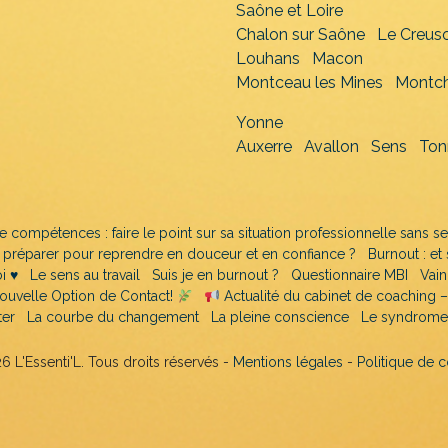
Saône et Loire
Chalon sur Saône
Le Creus
Louhans
Macon
Montceau les Mines
Montch
Yonne
Auxerre
Avallon
Sens
Ton
e compétences : faire le point sur sa situation professionnelle sans se
e préparer pour reprendre en douceur et en confiance ?
Burnout : et
 ♥️
Le sens au travail
Suis je en burnout ?
Questionnaire MBI
Vain
ouvelle Option de Contact!
Actualité du cabinet de coaching – 
ter
La courbe du changement
La pleine conscience
Le syndrome 
 L'Essenti'L. Tous droits réservés -
Mentions légales
-
Politique de 