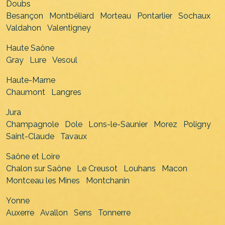
Doubs
Besançon
Montbéliard
Morteau
Pontarlier
Sochaux
Valdahon
Valentigney
Haute Saône
Gray
Lure
Vesoul
Haute-Marne
Chaumont
Langres
Jura
Champagnole
Dole
Lons-le-Saunier
Morez
Poligny
Saint-Claude
Tavaux
Saône et Loire
Chalon sur Saône
Le Creusot
Louhans
Macon
Montceau les Mines
Montchanin
Yonne
Auxerre
Avallon
Sens
Tonnerre