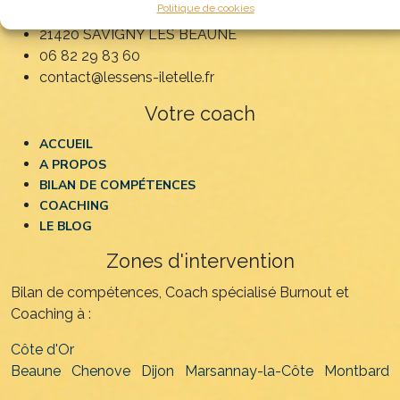
Politique de cookies
21, allée des Tilleuls
21420 SAVIGNY LES BEAUNE
06 82 29 83 60
contact@lessens-iletelle.fr
Votre coach
ACCUEIL
A PROPOS
BILAN DE COMPÉTENCES
COACHING
LE BLOG
Zones d'intervention
Bilan de compétences, Coach spécialisé Burnout et
Coaching à :
Côte d'Or
Beaune
Chenove
Dijon
Marsannay-la-Côte
Montbard